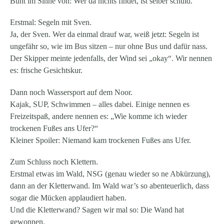
Bunt im Sinne von: Wer da nichts findet, ist selber schuld.
Erstmal: Segeln mit Sven.
Ja, der Sven. Wer da einmal drauf war, weiß jetzt: Segeln ist
ungefähr so, wie im Bus sitzen – nur ohne Bus und dafür nass.
Der Skipper meinte jedenfalls, der Wind sei „okay“. Wir nennen
es: frische Gesichtskur.
Dann noch Wassersport auf dem Noor.
Kajak, SUP, Schwimmen – alles dabei. Einige nennen es
Freizeitspaß, andere nennen es: „Wie komme ich wieder
trockenen Fußes ans Ufer?“
Kleiner Spoiler: Niemand kam trockenen Fußes ans Ufer.
Zum Schluss noch Klettern.
Erstmal etwas im Wald, NSG (genau wieder so ne Abkürzung),
dann an der Kletterwand. Im Wald war’s so abenteuerlich, dass
sogar die Mücken applaudiert haben.
Und die Kletterwand? Sagen wir mal so: Die Wand hat
gewonnen.