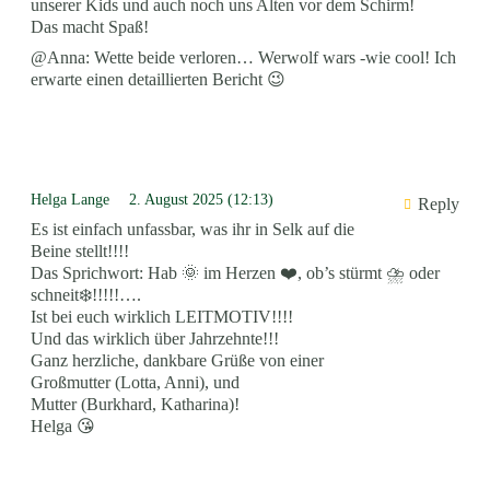
unserer Kids und auch noch uns Alten vor dem Schirm!
Das macht Spaß!
@Anna: Wette beide verloren… Werwolf wars -wie cool! Ich
erwarte einen detaillierten Bericht 😉
Helga Lange
2. August 2025 (12:13)
Reply
Es ist einfach unfassbar, was ihr in Selk auf die
Beine stellt!!!!
Das Sprichwort: Hab 🌞 im Herzen ❤️, ob’s stürmt ⛈️ oder
schneit❄️!!!!!….
Ist bei euch wirklich LEITMOTIV!!!!
Und das wirklich über Jahrzehnte!!!
Ganz herzliche, dankbare Grüße von einer
Großmutter (Lotta, Anni), und
Mutter (Burkhard, Katharina)!
Helga 😘