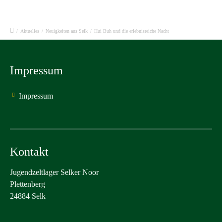
/
Aktuelles
/
Neuigkeiten aus Selk
/
Hui Buh und die erlebnisreiche Nacht
Impressum
Impressum
Kontakt
Jugendzeltlager Selker Noor
Plettenberg
24884 Selk