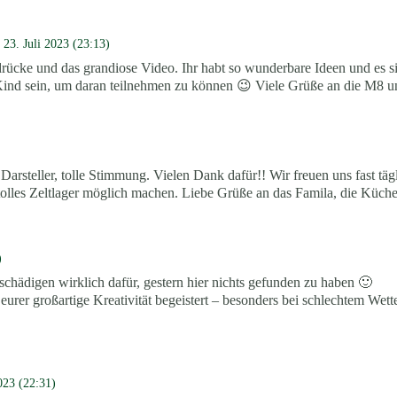
23. Juli 2023 (23:13)
drücke und das grandiose Video. Ihr habt so wunderbare Ideen und es sie
Kind sein, um daran teilnehmen zu können 😉 Viele Grüße an die M8 u
e Darsteller, tolle Stimmung. Vielen Dank dafür!! Wir freuen uns fast täg
 tolles Zeltlager möglich machen. Liebe Grüße an das Famila, die Küche
)
schädigen wirklich dafür, gestern hier nichts gefunden zu haben 🙂
urer großartige Kreativität begeistert – besonders bei schlechtem Wett
2023 (22:31)