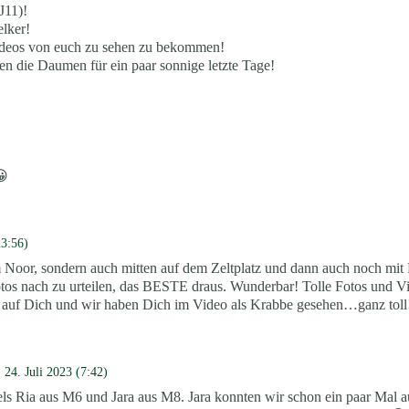
J11)!
elker!
 Videos von euch zu sehen zu bekommen!
ken die Daumen für ein paar sonnige letzte Tage!
😀
23:56)
m Noor, sondern auch mitten auf dem Zeltplatz und dann auch noch mi
otos nach zu urteilen, das BESTE draus. Wunderbar! Tolle Fotos und V
lz auf Dich und wir haben Dich im Video als Krabbe gesehen…ganz tol
24. Juli 2023 (7:42)
s Ria aus M6 und Jara aus M8. Jara konnten wir schon ein paar Mal a