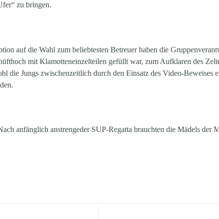
fer“ zu bringen.
ption auf die Wahl zum beliebtesten Betreuer haben die Gruppenverantw
 hüfthoch mit Klamotteneinzelteilen gefüllt war, zum Aufklaren des Ze
l die Jungs zwischenzeitlich durch den Einsatz des Video-Beweises ein
iden.
 Nach anfänglich anstrengeder SUP-Regatta brauchten die Mädels der