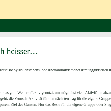
ch heisser…
ur #eiseisbaby #buchstabensuppe #hottahümitdemchef #freitaggibtsfisc
rd das gute Wetter effektiv genutzt, um möglichst viele Aktivitäten abz
ht, die Wunsch-Aktivität für den nächsten Tag für die eigene Gruppe 
uren. Ziel des Ganzen: Nur das Beste für die eigene Gruppe oder Sieg