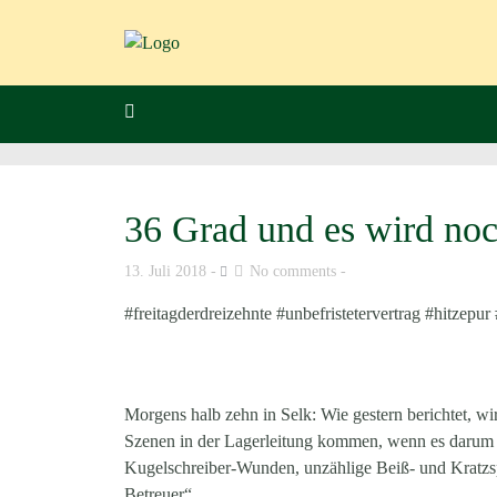
36 Grad und es wird no
13. Juli 2018
No comments
#freitagderdreizehnte #unbefristetervertrag #hitzep
Morgens halb zehn in Selk: Wie gestern berichtet, wi
Szenen in der Lagerleitung kommen, wenn es darum ge
Kugelschreiber-Wunden, unzählige Beiß- und Kratzsp
Betreuer“.