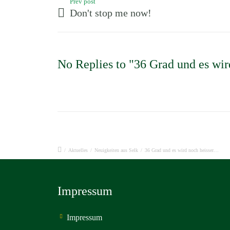
Prev post
Don't stop me now!
No Replies to "36 Grad und es wird
/
Aktuelles
/
Neuigkeiten aus Selk
/
36 Grad und es wird noch heisser…
Impressum
Impressum