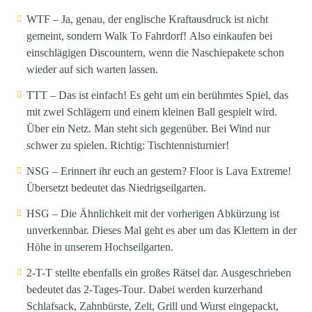
WTF
– Ja, genau, der englische Kraftausdruck ist nicht
gemeint, sondern
Walk To Fahrdorf!
Also einkaufen bei
einschlägigen Discountern, wenn die Naschiepakete schon
wieder auf sich warten lassen.
TTT
– Das ist einfach! Es geht um ein berühmtes Spiel, das
mit zwei Schlägern und einem kleinen Ball gespielt wird.
Über ein Netz. Man steht sich gegenüber. Bei Wind nur
schwer zu spielen. Richtig: Tischtennisturnier!
NSG
– Erinnert ihr euch an gestern? Floor is Lava Extreme!
Übersetzt bedeutet das
Niedrigseilgarten
.
HSG
– Die Ähnlichkeit mit der vorherigen Abkürzung ist
unverkennbar. Dieses Mal geht es aber um das Klettern in der
Höhe in unserem
Hochseilgarten
.
2-T-T
stellte ebenfalls ein großes Rätsel dar. Ausgeschrieben
bedeutet das
2-Tages-Tour
. Dabei werden kurzerhand
Schlafsack, Zahnbürste, Zelt, Grill und Wurst eingepackt,