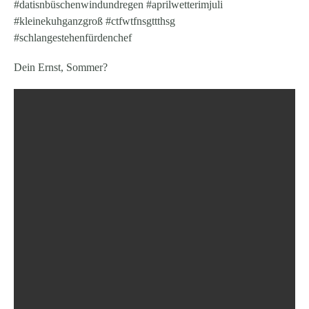
#datisnbüschenwindundregen #aprilwetterimjuli
#kleinekuhganzgroß #ctfwtfnsgttthsg
#schlangestehenfürdenchef
Dein Ernst, Sommer?