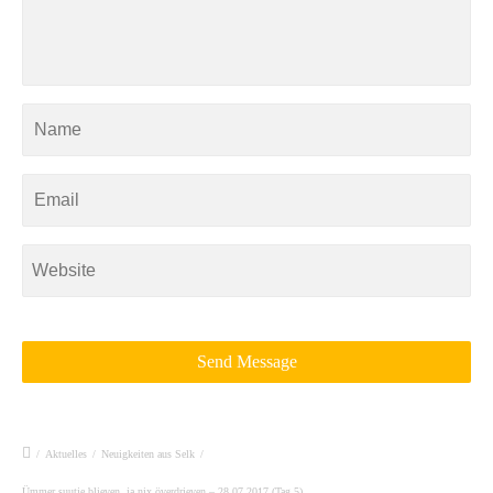
/
Aktuelles
/
Neuigkeiten aus Selk
/
Ümmer suutje blieven, ja nix överdrieven – 28.07.2017 (Tag 5)