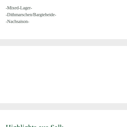
-Mixed-Lager-
-Dithmarschen/Bargteheide-
-Nachsaison-
Selker Noor - Ein Ort, den du nie
vergessen wirst!